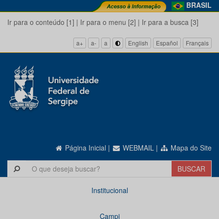
BRASIL
Ir para o conteúdo [1]
|
Ir para o menu [2]
|
Ir para a busca [3]
a+
a-
a
English
Español
Français
Página Inicial
|
WEBMAIL
|
Mapa do Site
Institucional
Campi