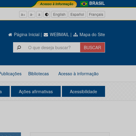
BRASIL
a+
a-
a
English
Español
Français
Página Inicial
|
WEBMAIL
|
Mapa do Site
Publicações
Bibliotecas
Acesso à informação
a
Ações afirmativas
Acessibilidade