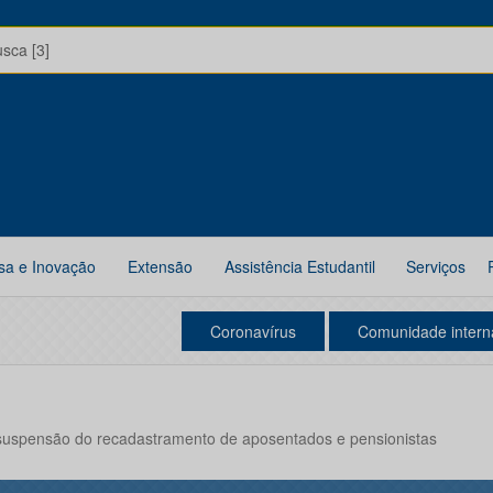
usca [3]
sa e Inovação
Extensão
Assistência Estudantil
Serviços
Coronavírus
Comunidade intern
 suspensão do recadastramento de aposentados e pensionistas