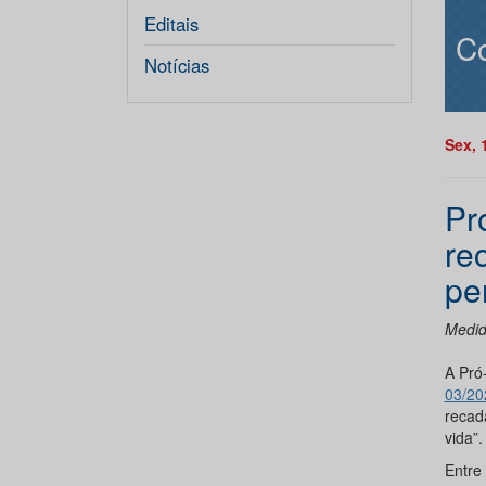
Editais
C
Notícias
Sex, 
Pr
re
pe
Medid
A Pró
03/2
recad
vida”.
Entre