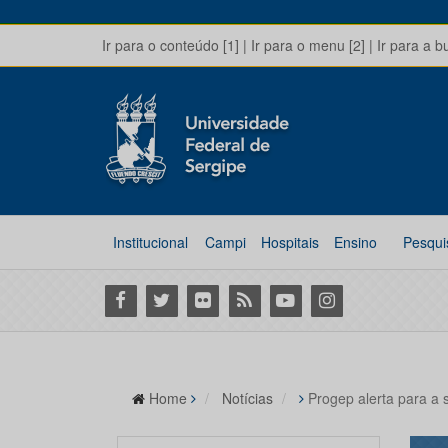
Ir para o conteúdo [1]
|
Ir para o menu [2]
|
Ir para a b
Institucional
Campi
Hospitais
Ensino
Pesqui
Facebook
Twitter
Flickr
RSS
Youtube
Instagram
Home
Notícias
Progep alerta para a