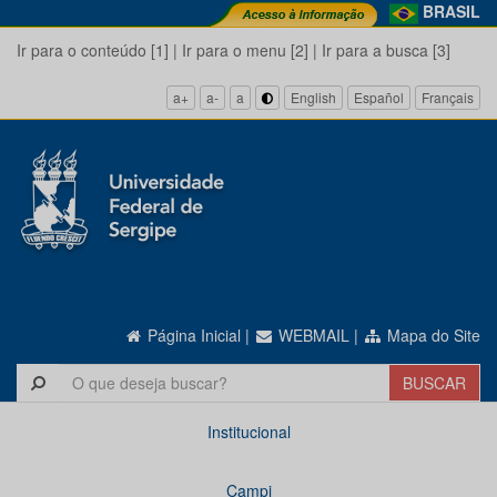
BRASIL
Ir para o conteúdo [1]
|
Ir para o menu [2]
|
Ir para a busca [3]
a+
a-
a
English
Español
Français
Página Inicial
|
WEBMAIL
|
Mapa do Site
Institucional
Campi