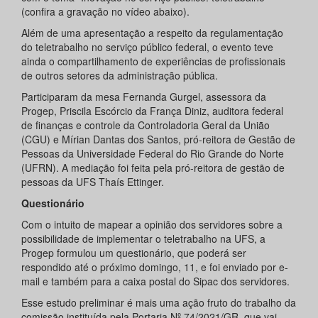
(confira a gravação no vídeo abaixo).
Além de uma apresentação a respeito da regulamentação
do teletrabalho no serviço público federal, o evento teve
ainda o compartilhamento de experiências de profissionais
de outros setores da administração pública.
Participaram da mesa Fernanda Gurgel, assessora da
Progep, Priscila Escórcio da França Diniz, auditora federal
de finanças e controle da Controladoria Geral da União
(CGU) e Mírian Dantas dos Santos, pró-reitora de Gestão de
Pessoas da Universidade Federal do Rio Grande do Norte
(UFRN). A mediação foi feita pela pró-reitora de gestão de
pessoas da UFS Thaís Ettinger.
Questionário
Com o intuito de mapear a opinião dos servidores sobre a
possibilidade de implementar o teletrabalho na UFS, a
Progep formulou um questionário, que poderá ser
respondido até o próximo domingo, 11, e foi enviado por e-
mail e também para a caixa postal do Sipac dos servidores.
Esse estudo preliminar é mais uma ação fruto do trabalho da
comissão instituída pela Portaria Nº 74/2021/GR, que vai