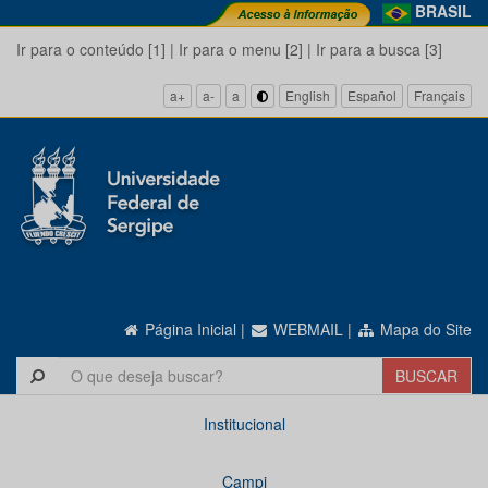
BRASIL
Ir para o conteúdo [1]
|
Ir para o menu [2]
|
Ir para a busca [3]
a+
a-
a
English
Español
Français
Página Inicial
|
WEBMAIL
|
Mapa do Site
Institucional
Campi