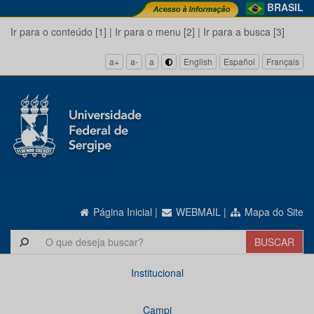
BRASIL
Ir para o conteúdo [1]
|
Ir para o menu [2]
|
Ir para a busca [3]
a+
a-
a
English
Español
Français
Página Inicial
|
WEBMAIL
|
Mapa do Site
Institucional
Campi