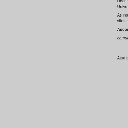
Docen
Unive
As ins
sites
Asco
comun
Atual