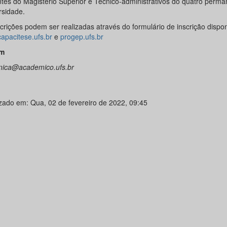
tes do Magistério Superior e Técnico-administrativos do quatro perma
rsidade.
crições podem ser realizadas através do formulário de inscrição dispo
capacitese.ufs.br
e
progep.ufs.br
m
ica@academico.ufs.br
izado em: Qua, 02 de fevereiro de 2022, 09:45