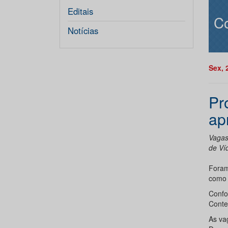
Editais
C
Notícias
Sex, 
Pr
ap
Vagas 
de Ví
Foram
como 
Conf
Conteú
As va