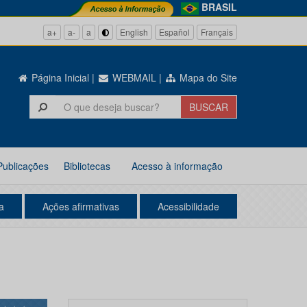
BRASIL
a+
a-
a
English
Español
Français
Página Inicial
|
WEBMAIL
|
Mapa do Site
Publicações
Bibliotecas
Acesso à informação
a
Ações afirmativas
Acessibilidade