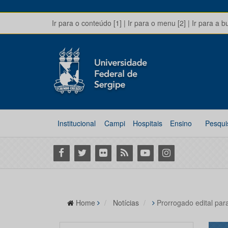
Ir para o conteúdo [1]
|
Ir para o menu [2]
|
Ir para a b
Institucional
Campi
Hospitais
Ensino
Pesqui
Facebook
Twitter
Flickr
RSS
Youtube
Instagram
Home
Notícias
Prorrogado edital par